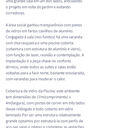
uma grande sala em um dos lados, articulando 
o projeto em volta do jardim e evitando 
corredores.
A área social ganhou transparência com panos 
de vidros em fartos caixilhos de alumínio. 
Conjugada à sala (nos fundos) há uma varanda 
com churrasqueira e uma piscina coberta 
(cobertura com estrutura de alumínio e vidro), 
com função de lazer, reunião e contemplação. A 
implantação é a peça chave no conforto 
térmico, onde todos as suítes e salas estão 
voltadas para a face norte, bastante ensolarada, 
com varandas para moderar o calor.
Cobertura de Vidro da Piscina: este ambiente 
tem dimensões de 17m(comprimento) x 
4m(largura), com portas de correr em três lados 
desse retângulo e todo coberto em vidro 
laminado.Por ser uma estrutura relativamente 
grande optamos por estruturá-la com perfis de 
aço nas vigas e pilares e completar as vedações 