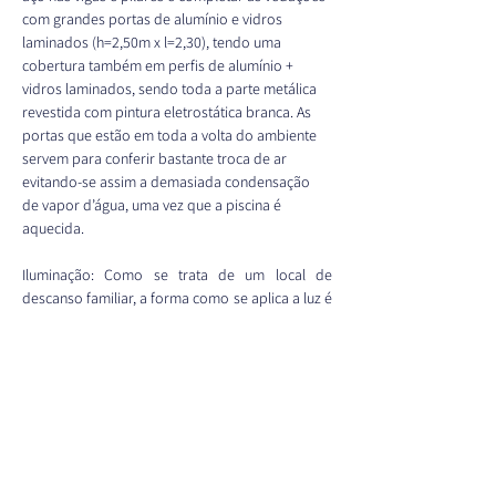
com grandes portas de alumínio e vidros 
laminados (h=2,50m x l=2,30), tendo uma 
cobertura também em perfis de alumínio + 
vidros laminados, sendo toda a parte metálica 
revestida com pintura eletrostática branca. As 
portas que estão em toda a volta do ambiente 
servem para conferir bastante troca de ar 
evitando-se assim a demasiada condensação 
de vapor d’água, uma vez que a piscina é 
aquecida.
Iluminação: Como se trata de um local de 
descanso familiar, a forma como se aplica a luz é 
específica.Para este tipo de residência é 
essencial simplificar a manutenção e tornar o 
ambiente confortável. Outra característica deste 
tipo de casa é a sua referência no local: diferente 
da cidade, na casa de campo o céu é 
praticamente negro. Não temos muitas 
interferências de luzes vizinhas.