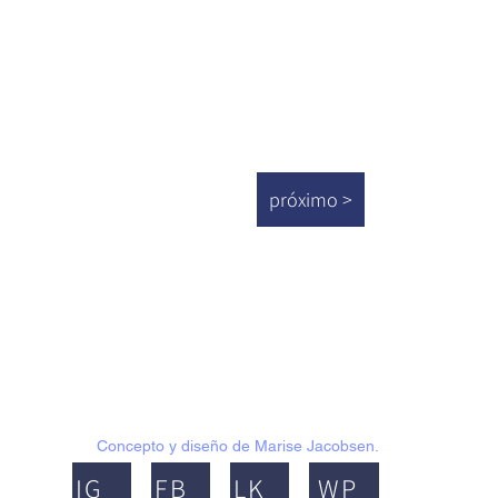
próximo >
Concepto y diseño de Marise Jacobsen.
IG
FB
LK
WP