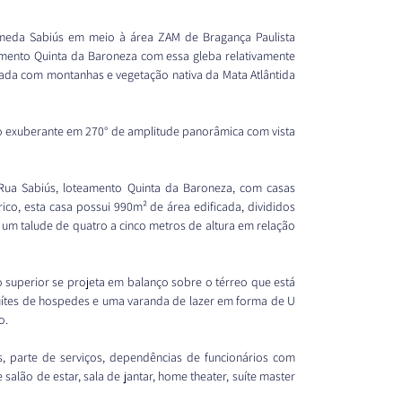
meda Sabiús em meio à área ZAM de Bragança Paulista 
amento Quinta da Baroneza com essa gleba relativamente 
da com montanhas e vegetação nativa da Mata Atlântida 
o exuberante em 270° de amplitude panorâmica com vista 
ua Sabiús, loteamento Quinta da Baroneza, com casas 
ico, esta casa possui 990m² de área edificada, divididos 
 um talude de quatro a cinco metros de altura em relação 
superior se projeta em balanço sobre o térreo que está 
uítes de hospedes e uma varanda de lazer em forma de U 
o.
, parte de serviços, dependências de funcionários com 
alão de estar, sala de jantar, home theater, suíte master 