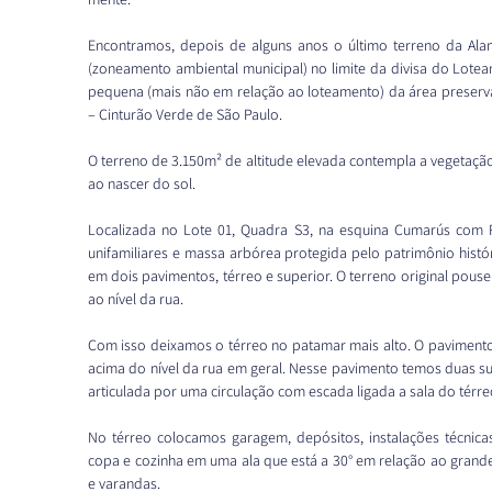
Encontramos, depois de alguns anos o último terreno da Ala
(zoneamento ambiental municipal) no limite da divisa do Lote
pequena (mais não em relação ao loteamento) da área preserva
– Cinturão Verde de São Paulo.
O terreno de 3.150m² de altitude elevada contempla a vegetaçã
ao nascer do sol.
Localizada no Lote 01, Quadra S3, na esquina Cumarús com R
unifamiliares e massa arbórea protegida pelo patrimônio histór
em dois pavimentos, térreo e superior. O terreno original pouse
ao nível da rua.
Com isso deixamos o térreo no patamar mais alto. O pavimento 
acima do nível da rua em geral. Nesse pavimento temos duas s
articulada por uma circulação com escada ligada a sala do térre
No térreo colocamos garagem, depósitos, instalações técnicas
copa e cozinha em uma ala que está a 30° em relação ao grande s
e varandas.