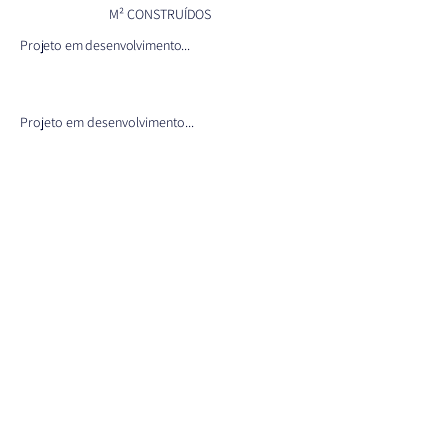
M² CONSTRUÍDOS
Projeto em desenvolvimento...
Projeto em desenvolvimento...
< anterior
+ projetos
próximo >
CONTACTO
(11) 3231-4441
orcamentos.druckerarq@gmail.com
parcerias.druckerarq@gmail.com
Rua General Jardim, 618 - Vila
Buarque, São Paulo - SP,
01223-010