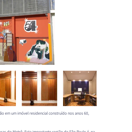
ão em um imóvel residencial construído nos anos 60, 
ras do Metrô. Esta importante região de São Paulo é, na 