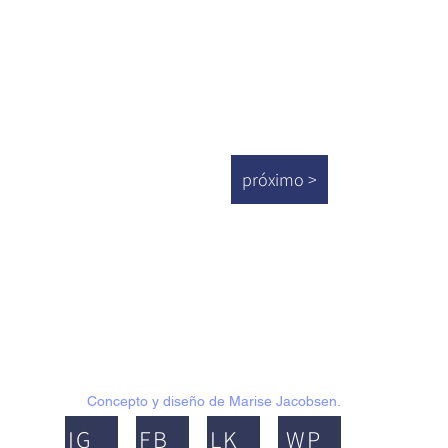
próximo >
Concepto y diseño de Marise Jacobsen.
IG
FB
LK
WP