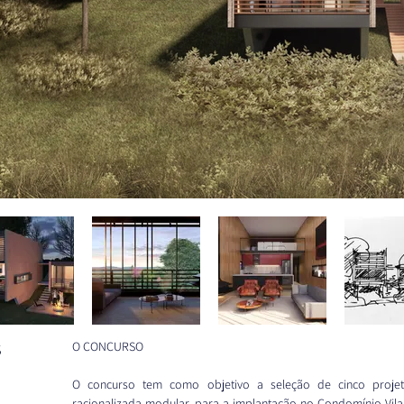
O CONCURSO
S
O concurso tem como objetivo a seleção de cinco projeto
racionalizada modular, para a implantação no Condomínio Vil