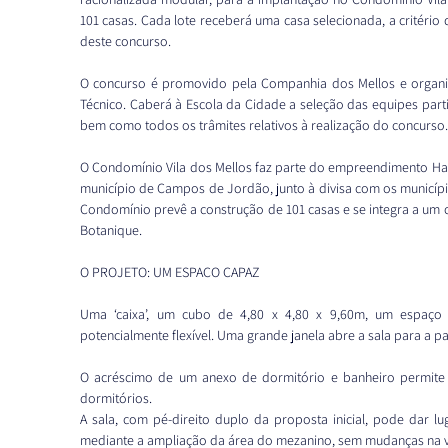
101 casas. Cada lote receberá uma casa selecionada, a critério 
deste concurso.
O concurso é promovido pela Companhia dos Mellos e organiz
Técnico. Caberá à Escola da Cidade a seleção das equipes parti
bem como todos os trâmites relativos à realização do concurso.
O Condomínio Vila dos Mellos faz parte do empreendimento Habit
município de Campos de Jordão, junto à divisa com os municípi
Condomínio prevê a construção de 101 casas e se integra a um c
Botanique.
O PROJETO: UM ESPAÇO CAPAZ
Uma ‘caixa’, um cubo de 4,80 x 4,80 x 9,60m, um espaço
potencialmente flexível. Uma grande janela abre a sala para a 
O acréscimo de um anexo de dormitório e banheiro permite 
dormitórios.
A sala, com pé-direito duplo da proposta inicial, pode dar lu
mediante a ampliação da área do mezanino, sem mudanças na 