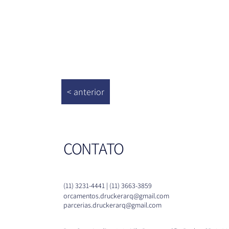
< anterior
CONTATO
(11) 3231-4441 | (11) 3663-3859
orcamentos.druckerarq@gmail.com
parcerias.druckerarq@gmail.com