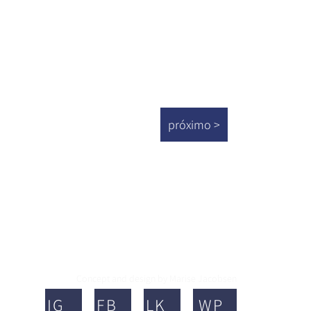
próximo >
Concept and design by Marise Jacobsen
IG
FB
LK
WP