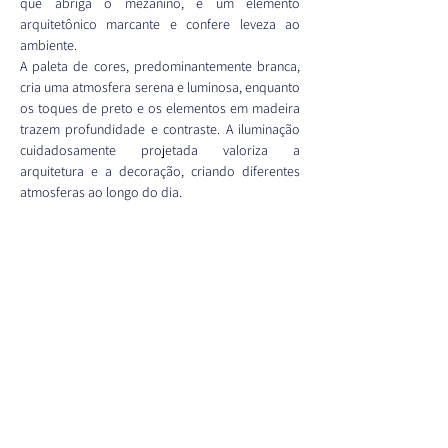
que abriga o mezanino, é um elemento 
arquitetônico marcante e confere leveza ao 
ambiente.
A paleta de cores, predominantemente branca, 
cria uma atmosfera serena e luminosa, enquanto 
os toques de preto e os elementos em madeira 
trazem profundidade e contraste. A iluminação 
cuidadosamente projetada valoriza a 
arquitetura e a decoração, criando diferentes 
atmosferas ao longo do dia.
A suíte master, com seu painel de concreto 
texturizado e a banheira com vista para o 
parque, é um verdadeiro refúgio. A cozinha, com 
seus armários em aço inox e bancada em 
granito preto, é funcional e elegante.
Este projeto é um exemplo de como a 
arquitetura pode transformar um apartamento 
em um espaço único e personalizado, 
atendendo às necessidades e aos desejos do 
cliente.